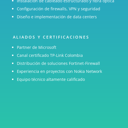
redes y servicios IT.
Instalación de cableado estructurado y fibra óptica
Configuración de firewalls, VPN y seguridad
Diseño e implementación de data centers
ALIADOS Y CERTIFICACIONES
Partner de Microsoft
Canal certificado TP-Link Colombia
Distribución de soluciones Fortinet-Firewall
PREGUNTAS FRECUENTES
Experiencia en proyectos con Nokia Network
¿Qué servicios de telecomunicaciones ofrecen?
Equipo técnico altamente calificado
¿Trabajan con redes Nokia?
¿Apoyan optimización y parametrización (NPO)?